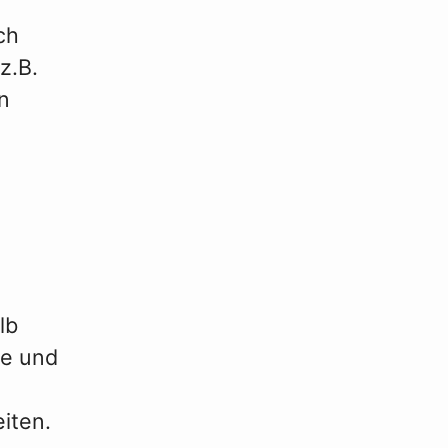
ch
z.B.
n
u
lb
te und
iten.