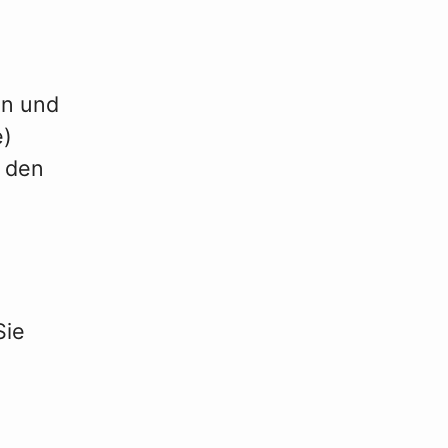
en und
e)
r den
Sie